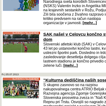
Narodnega sveta koroških Slovencev
(NSKS) Valentin Inzko in Angelika Mli
na krajevnih sestankih v Rožu, Podjun
Zili bila soočena z živahno razpravo 
kritiko predvsem na račun nastopa
organizacije v javnosti.
[mehr...]
SAK našel v Celovcu končno s
dom
Slovenski atletski klub (SAK) v Celo
43 let po ustanovitvi končno lastni, kva
ustrezni športni park. Dosledno in trd
zasledovanje desetletja dolgega cilja
lastnem stadionu je končno privedlo 
zelene luči.
[mehr...]
Fr | 05.07.2013
"Kulturna dediščina naših sos
S skupno zasnovo so na razpisu
nakupovalnega centra ATRIO Beljak 
Razvojna agencija Zgornje Gorenjsk
Slovenska prosvetna zveza in "Naš K
Repnu pri Trstu. Osvojili so nagrado 