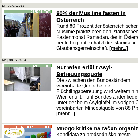
Di | 09.07.2013
80% der Muslime fasten in
Österreich
Rund 80 Prozent der österreichische
Muslime praktizieren den islamische
Fastenmonat Ramadan, der in Österr
heute beginnt, schätzt die Islamische
Glaubensgemeinschaft.
[mehr...]
Mo | 08.07.2013
Nur Wien erfüllt Asyl-
Betreuungsquote
Die zwischen den Bundesländern
vereinbarte Quote bei der
Flüchtlingsbetreuung wird weiterhin 
Wien erfüllt. Fünf Bundesländer lieg
unter der beim Asylgipfel im vorigen 
vereinbarten Mindestquote von 88 Pr
[mehr...]
Mnogo kritike na račun organiz
Kandidata za predsedniško mesto