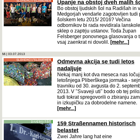
Upanje na obstoj dveh malih š
Bo obstoj ljudskih šol na Radišah in 
Medgorjah vendarle zagotovljen tudi
šolskem letu 2015/ 2016? Večina
odbornikov bi rada revidirala lanskole
sklep o zaptrju ustanov. Toda župan
Felsberger ponovnega glasovanja o t
vsaj zaenkrat ni dovolil.
[mehr...]
Mi | 03.07.2013
Odmevna akcija se tudi letos
nadaljuje
Nekaj manj kot dva meseca nas ločuj
letošnjega Pliberškega jormaka - se
travniku od 30. avgusta do 2. septem
2013. V "Svaveji uti" bodo ob tej prilo
tudi tokrat spregovorili o zbiranju za
in izkupičku za dobrodelne namene.
[mehr...]
159 Straßennamen historisch
belastet
Zwei Jahre lang hat eine