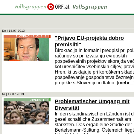
Do | 18.07.2013
"Prijavo EU-projekta dobro
premisliti"
Birokracija in formalni predpisi pri po
računov so pri izvajanju evropskih
pospeševalnih projektov skorajda večj
kot uresničitev vsebinskih ciljev, prav
Hren, ki usklajuje pri koroškem sklad
pospeševanje gospodarstva čezmejn
projekte s Slovenijo in Italijo.
[mehr...
Mi | 17.07.2013
Problematischer Umgang mit
Diversität
In den skandinavischen Ländern ist d
gesellschaftliche Zusammenhalt am
stärksten. Das ergab eine Studie der
Bertelsmann-Stiftung. Österreich liegt