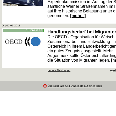
Expertenkommission im Auftrag der S
sämtliche Wiener Straßennamen im H
auf ihre historische Belastung unter 
genommen.
[mehr...]
Di | 02.07.2013
Handlungsbedarf bei Migrante
Die OECD - Organisation für Wirtscha
Zusammenarbeit und Entwicklung - h
Österreich in ihrem Länderbericht gen
ein gutes Zeugnis ausgestellt. Mehr
Augenmerk sollte Österreich allerdin
die Situation von Migranten legen.
[m
wei
neuere Meldungen
Übersicht: alle ORF-Angebote auf einen Blick