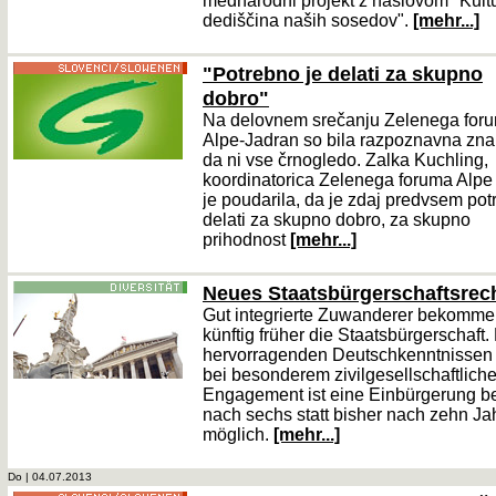
mednarodni projekt z naslovom "Kult
dediščina naših sosedov".
[mehr...]
"Potrebno je delati za skupno
dobro"
Na delovnem srečanju Zelenega for
Alpe-Jadran so bila razpoznavna zn
da ni vse črnogledo. Zalka Kuchling,
koordinatorica Zelenega foruma Alpe
je poudarila, da je zdaj predvsem po
delati za skupno dobro, za skupno
prihodnost
[mehr...]
Neues Staatsbürgerschaftsrec
Gut integrierte Zuwanderer bekomm
künftig früher die Staatsbürgerschaft.
hervorragenden Deutschkenntnissen
bei besonderem zivilgesellschaftlich
Engagement ist eine Einbürgerung be
nach sechs statt bisher nach zehn Ja
möglich.
[mehr...]
Do | 04.07.2013