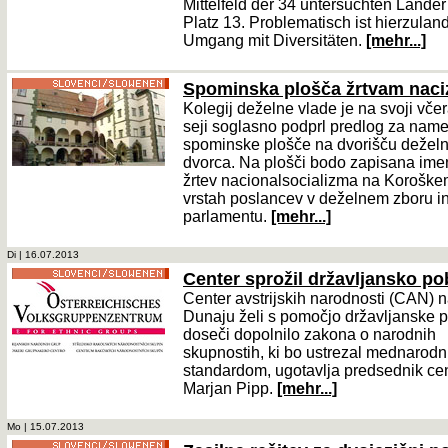
Mittelfeld der 34 untersuchten Länder
Platz 13. Problematisch ist hierzulan
Umgang mit Diversitäten.
[mehr...]
Spominska plošča žrtvam nac
Kolegij deželne vlade je na svoji včer
seji soglasno podprl predlog za name
spominske plošče na dvorišču dežel
dvorca. Na plošči bodo zapisana ime
žrtev nacionalsocializma na Koroške
vrstah poslancev v deželnem zboru i
parlamentu.
[mehr...]
Di | 16.07.2013
Center sprožil državljansko p
Center avstrijskih narodnosti (CAN) 
Dunaju želi s pomočjo državljanske 
doseči dopolnilo zakona o narodnih
skupnostih, ki bo ustrezal mednarod
standardom, ugotavlja predsednik ce
Marjan Pipp.
[mehr...]
Mo | 15.07.2013