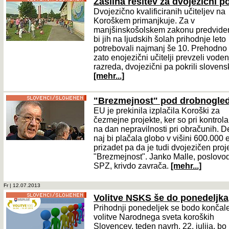
Zasilna rešitev za dvojezični p
Dvojezično kvalificiranih učiteljev na
Koroškem primanjkuje. Za v
manjšinskošolskem zakonu predvide
bi jih na ljudskih šolah prihodnje leto
potrebovali najmanj še 10. Prehodno
zato enojezični učitelji prevzeli voden
razreda, dvojezični pa pokrili slovens
[mehr...]
"Brezmejnost" pod drobnogl
EU je prekinila izplačila Koroški za
čezmejne projekte, ker so pri kontrola
na dan nepravilnosti pri obračunih. D
naj bi plačala globo v višini 600.000 
prizadet pa da je tudi dvojezičen proj
"Brezmejnost". Janko Malle, poslovo
SPZ, krivdo zavrača.
[mehr...]
Fr | 12.07.2013
Volitve NSKS še do ponedeljka
Prihodnji ponedeljek se bodo končal
volitve Narodnega sveta koroških
Slovencev, teden navrh, 22. julija, bo