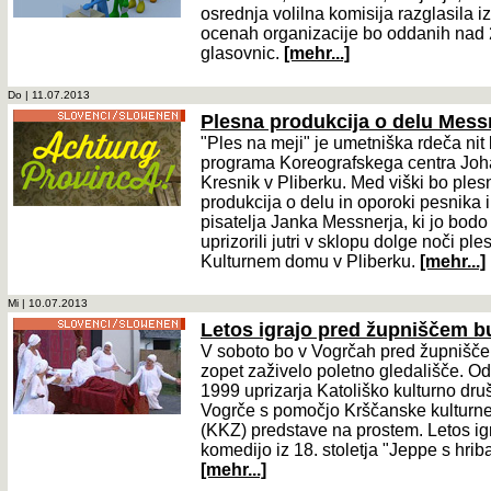
osrednja volilna komisija razglasila i
ocenah organizacije bo oddanih nad
glasovnic.
[mehr...]
Do | 11.07.2013
Plesna produkcija o delu Mess
"Ples na meji" je umetniška rdeča nit
programa Koreografskega centra Jo
Kresnik v Pliberku. Med viški bo ples
produkcija o delu in oporoki pesnika 
pisatelja Janka Messnerja, ki jo bodo
uprizorili jutri v sklopu dolge noči ple
Kulturnem domu v Pliberku.
[mehr...]
Mi | 10.07.2013
Letos igrajo pred župniščem b
V soboto bo v Vogrčah pred župnišč
zopet zaživelo poletno gledališče. Od
1999 uprizarja Katoliško kulturno dru
Vogrče s pomočjo Krščanske kulturn
(KKZ) predstave na prostem. Letos ig
komedijo iz 18. stoletja "Jeppe s hriba
[mehr...]