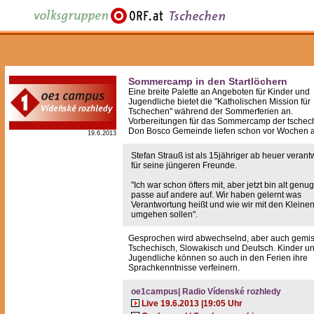
Sommercamp in den Startlöchern
Eine breite Palette an Angeboten für Kinder und
Jugendliche bietet die "Katholischen Mission für
Tschechen" während der Sommerferien an.
Vorbereitungen für das Sommercamp der tschec
Don Bosco Gemeinde liefen schon vor Wochen a
19.6.2013
Stefan Strauß ist als 15jähriger ab heuer verantw
für seine jüngeren Freunde.
"Ich war schon öfters mit, aber jetzt bin alt genu
passe auf andere auf. Wir haben gelernt was
Verantwortung heißt und wie wir mit den Kleine
umgehen sollen".
Gesprochen wird abwechselnd, aber auch gemis
Tschechisch, Slowakisch und Deutsch. Kinder u
Jugendliche können so auch in den Ferien ihre
Sprachkenntnisse verfeinern.
oe1campus| Radio Vídenské rozhledy
Live 19.6.2013 |19:05 Uhr