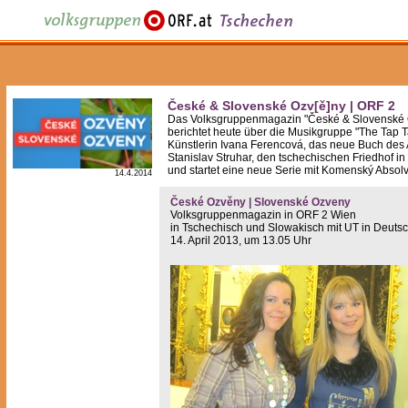
České & Slovenské Ozv[ě]ny | ORF 2
Das Volksgruppenmagazin "České & Slovenské 
berichtet heute über die Musikgruppe "The Tap T
Künstlerin Ivana Ferencová, das neue Buch des 
Stanislav Struhar, den tschechischen Friedhof i
und startet eine neue Serie mit Komenský Absol
14.4.2014
České Ozvěny | Slovenské Ozveny
Volksgruppenmagazin in ORF 2 Wien
in Tschechisch und Slowakisch mit UT in Deuts
14. April 2013, um 13.05 Uhr