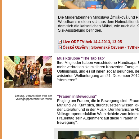
Die Moderatorinnen Miroslava Žmijáková und P
Woodhams melden sich aus dem Hofmobiliendep
dem sich die kaiserlichen Möbel, wie auch die K
Sisi-Ausstellung befinden.
Live ORF TVthek 14.4.2013, 13:05
České Ozvěny | Slovenské Ozveny - TVthe
Musikgruppe "The Tap Tap"
Ihre Mitglieder haben verschiedene Handicaps.
mehr verbreiten sie mit ihren Konzerten Energie
Optimismus, und es ist ihnen sogar gelungen, d
avisierten Weltuntergang am 21. Dezember 201
"stornieren".
Lesung, veranstaltet von der
"Frauen in Bewegung"
Volksgruppenredaktion Wien
Es ging um Frauen, die in Bewegung sind. Frauen
Mut und viel Kraft sich, durchzusetzen wissen, d
der Literatur und in der Musik. Der literarische 
Volksgruppenredaktion Wien richtete zum intern
Frauentag sein Augenmerk auf diese "Frauen in
Bewegung".