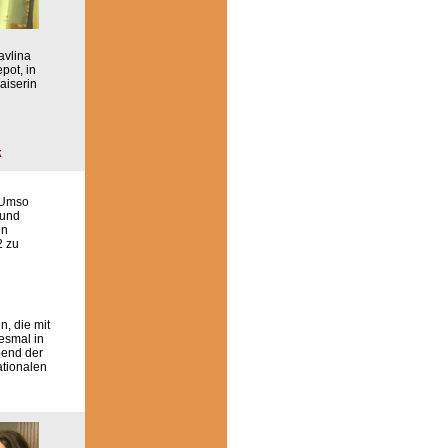
avlina
ot, in
aiserin
k
 Umso
 und
en
2 zu
, die mit
iesmal in
Abend der
ationalen