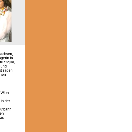
wachsen,
gerin in
ri Stojka,
s und
bst sagen
chen
n Wien
in der
aufbahn
Den
mas