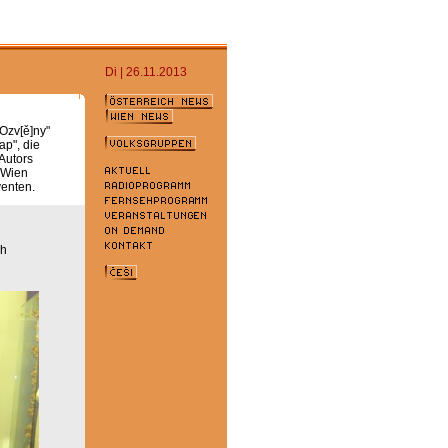
Di | 26.11.2013
Ozv[ě]ny"
ap", die
Autors
n Wien
venten.
ch