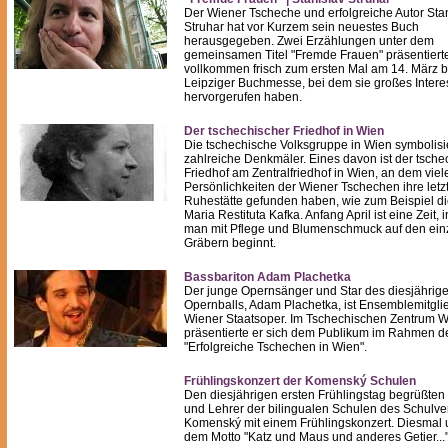
Der Wiener Tscheche und erfolgreiche Autor Sta
Struhar hat vor Kurzem sein neuestes Buch
herausgegeben. Zwei Erzählungen unter dem
gemeinsamen Titel "Fremde Frauen" präsentiert
vollkommen frisch zum ersten Mal am 14. März b
Leipziger Buchmesse, bei dem sie großes Intere
hervorgerufen haben.
Der tschechischer Friedhof in Wien
Die tschechische Volksgruppe in Wien symbolis
zahlreiche Denkmäler. Eines davon ist der tsche
Friedhof am Zentralfriedhof in Wien, an dem viel
Persönlichkeiten der Wiener Tschechen ihre letz
Ruhestätte gefunden haben, wie zum Beispiel di
Maria Restituta Kafka. Anfang April ist eine Zeit, i
man mit Pflege und Blumenschmuck auf den ein
Gräbern beginnt.
Bassbariton Adam Plachetka
Der junge Opernsänger und Star des diesjährig
Opernballs, Adam Plachetka, ist Ensemblemitgli
Wiener Staatsoper. Im Tschechischen Zentrum 
präsentierte er sich dem Publikum im Rahmen d
"Erfolgreiche Tschechen in Wien".
Frühlingskonzert der Komenský Schulen
Den diesjährigen ersten Frühlingstag begrüßten
und Lehrer der bilingualen Schulen des Schulve
Komenský mit einem Frühlingskonzert. Diesmal 
dem Motto "Katz und Maus und anderes Getier..."