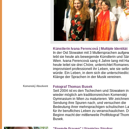
Künstlerin Ivana Ferencová | Multiple Identität
In der Ost Slowakei mit 3 Muttersprachen aufge
lebt sie heute als bewegende Künstlerin und Sän
Wien. Ivana Ferencová sang 4 Jahre lang mit Har
heute leitet sie drei Chöre, unterrichtet Romane
improvisiert professionell ihr Leben, wie sie sel
würde. Ein Leben, in dem sich die unterschiedli
Klänge der Sprachen in der Musik vereinen.
Komenský Absolvent
Fotograf Thomas Busek
Seit 2004 ist es den Tschechen und Slowaken i
wieder möglich am traditionsreichen Komenský
Gymnasium in Wien zu maturieren. Wir zeichnen 
Sendung ihre Spuren nach, und versuchen die
Bedeutung ihrer mehrsprachigen schulischen L
für ihr berufliches Leben zu veranschaulichen. 
Beginn macht der mittlerweile Profifotograf Tho
Busek.
"Fremde Frauen" | Stanislav Struhar