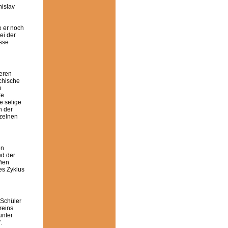
nislav
e er noch
ei der
sse
ieren
chische
e
te
e selige
n der
zelnen
en
ed der
Wien
es Zyklus
 Schüler
reins
unter
.