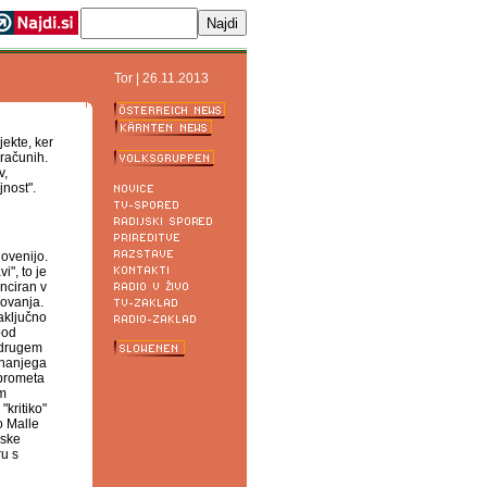
Tor | 26.11.2013
jekte, ker
bračunih.
v,
jnost".
lovenijo.
i", to je
nciran v
lovanja.
aključno
pod
i drugem
unanjega
 prometa
em
"kritiko"
o Malle
nske
ru s