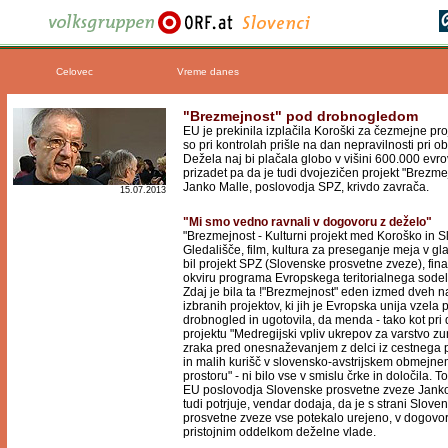
Celovec
Vreme danes
"Brezmejnost" pod drobnogledom
EU je prekinila izplačila Koroški za čezmejne pro
so pri kontrolah prišle na dan nepravilnosti pri o
Dežela naj bi plačala globo v višini 600.000 evro
prizadet pa da je tudi dvojezičen projekt "Brezme
Janko Malle, poslovodja SPZ, krivdo zavrača.
15.07.2013
"Mi smo vedno ravnali v dogovoru z deželo"
"Brezmejnost - Kulturni projekt med Koroško in S
Gledališče, film, kultura za preseganje meja v glav
bil projekt SPZ (Slovenske prosvetne zveze), fina
okviru programa Evropskega teritorialnega sode
Zdaj je bila ta !"Brezmejnost" eden izmed dveh n
izbranih projektov, ki jih je Evropska unija vzela 
drobnogled in ugotovila, da menda - tako kot pr
projektu "Medregijski vpliv ukrepov za varstvo z
zraka pred onesnaževanjem z delci iz cestnega
in malih kurišč v slovensko-avstrijskem obmejn
prostoru" - ni bilo vse v smislu črke in določila. To 
EU poslovodja Slovenske prosvetne zveze Jank
tudi potrjuje, vendar dodaja, da je s strani Slove
prosvetne zveze vse potekalo urejeno, v dogovo
pristojnim oddelkom deželne vlade.