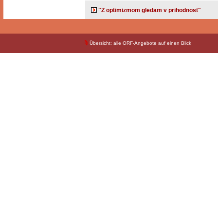
"Z optimizmom gledam v prihodnost"
Übersicht: alle ORF-Angebote auf einen Blick