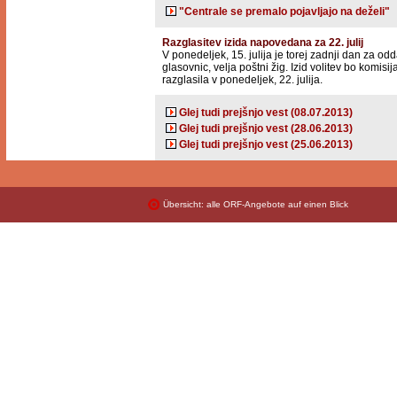
"Centrale se premalo pojavljajo na deželi"
Razglasitev izida napovedana za 22. julij
V ponedeljek, 15. julija je torej zadnji dan za od
glasovnic, velja poštni žig. Izid volitev bo komisij
razglasila v ponedeljek, 22. julija.
Glej tudi prejšnjo vest (08.07.2013)
Glej tudi prejšnjo vest (28.06.2013)
Glej tudi prejšnjo vest (25.06.2013)
Übersicht: alle ORF-Angebote auf einen Blick