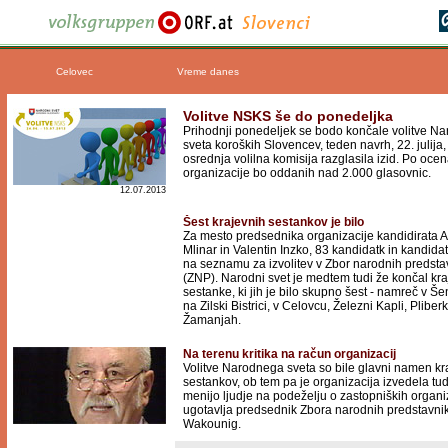
Celovec
Vreme danes
Volitve NSKS še do ponedeljka
Prihodnji ponedeljek se bodo končale volitve N
sveta koroških Slovencev, teden navrh, 22. julija,
osrednja volilna komisija razglasila izid. Po oce
organizacije bo oddanih nad 2.000 glasovnic.
12.07.2013
Šest krajevnih sestankov je bilo
Za mesto predsednika organizacije kandidirata 
Mlinar in Valentin Inzko, 83 kandidatk in kandida
na seznamu za izvolitev v Zbor narodnih predsta
(ZNP). Narodni svet je medtem tudi že končal kr
sestanke, ki jih je bilo skupno šest - namreč v Še
na Zilski Bistrici, v Celovcu, Železni Kapli, Pliber
Žamanjah.
Na terenu kritika na račun organizacij
Volitve Narodnega sveta so bile glavni namen kr
sestankov, ob tem pa je organizacija izvedela tudi
menijo ljudje na podeželju o zastopniških organi
ugotavlja predsednik Zbora narodnih predstavni
Wakounig.