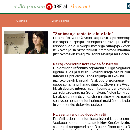
Celovec
Vreme danes
"Zanimanje raste iz leta v leto"
Pri Kmečki izobraževalni skupnosti si prizadevaj
kar najbolje izpeljali izmenjavo na ravni praktič
usposabljanja, v sklopu katerega prihajajo v Avstr
iz Slovenije. In hkrati zbudili interes med mladino
južnokoroških kmetij za izobraževanje na Goren
Nekaj konkretnih korakov so že naredili
Diplomirana inženirka agronomije Olga Voglaue
ugotavlja, da je s strani Biotehniškega centra Nak
interes za praktično usposabljanje dijakov na
južnokoroških kmetijah. V sklopu praktičnega
usposabljanja prihajajo dijaki iz Slovenije v Avstri
hkrati zbujajo interes med mladino z južnokorošk
za izobraževanje na Gorenjskem. Nekaj konkret
korakov na poti do zastavljenih ciljev so že naredil
so z vsebino zapolnjeni primeri praktičnega izo
in volonterske delavske prakse.
Na seznamu je nad deset kmetij
Prejšnji teden je diplomirana inženirka agronomi
Voglauer, koordinatorica projektov Kmečke izob
skupnosti spregovorila na Biotehniškem centru N