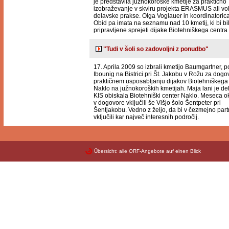
je predstavila južnokoroške kmetije za praktično
izobraževanje v skviru projekta ERASMUS ali vo
delavske prakse. Olga Voglauer in koordinatoric
Obid pa imata na seznamu nad 10 kmetij, ki bi bi
pripravljene sprejeti dijake Biotehniškega centra
"Tudi v šoli so zadovoljni z ponudbo"
17. Aprila 2009 so izbrali kmetijo Baumgartner,
Ibounig na Bistrici pri Št. Jakobu v Rožu za dogo
praktičnem usposabljanju dijakov Biotehniškega
Naklo na južnokoroških kmetijah. Maja lani je de
KIS obiskala Biotehniški center Naklo. Meseca o
v dogovore vključili še Višjo šolo Šentpeter pri
Šentjakobu. Vedno z željo, da bi v čezmejno part
vključili kar največ interesnih področij.
Übersicht: alle ORF-Angebote auf einen Blick