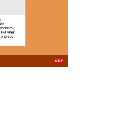
h
šte
ncertov,
nská vlna"
k a prečo