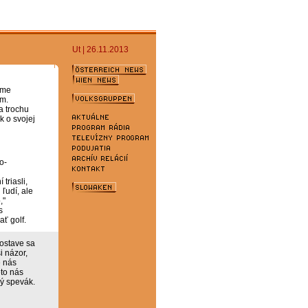
Ut | 26.11.2013
sme
m.
a trochu
k o svojej
o-
triasli,
 ľudí, ale
,"
s
ť golf.
zostave sa
i názor,
e nás
eto nás
ký spevák.