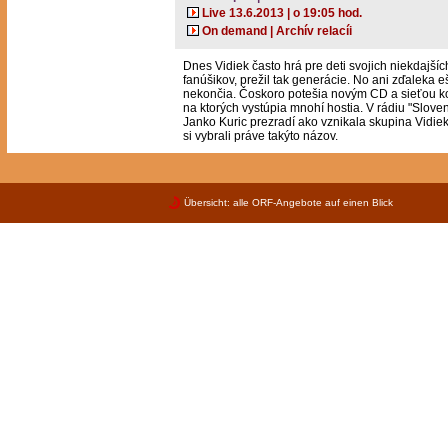
Live 13.6.2013 | o 19:05 hod.
On demand | Archív relacíi
Dnes Vidiek často hrá pre deti svojich niekdajšíc
fanúšikov, prežil tak generácie. No ani zďaleka e
nekončia. Čoskoro potešia novým CD a sieťou ko
na ktorých vystúpia mnohí hostia. V rádiu "Slove
Janko Kuric prezradí ako vznikala skupina Vidie
si vybrali práve takýto názov.
Übersicht: alle ORF-Angebote auf einen Blick