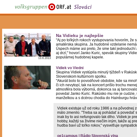
Na Vidieku je najlepšie
"Aj po toľkých rokoch vystupovania hovorím, že 
amatérska skupina. Ja hudobné vzdelanie nemá
Úspech máme asi preto, že sme takí jednoduchí 
aj drzí," hovorí Janko Kuric, spevák skupiny Vidie
populárnej hudobnej kapele.
13.6.2013
Vidiek vo Viedni
Skupina Vidiek vystúpila minulý týždeň v Rakúsk
Slovenskom kultúrnom spolku.
"Akurát bolo to povodňové obdobie, kde sa mnohí 
či ich nevytopí, tak na koncert prišlo trochu menej
atmosféra bola výborná, dokonca sa aj tancovalo
povedal Janko Kuric. Rakúsko mu nie je cudzie, 
manželkou a s dcérou chodia do Hainburgu hráva
Vidiek existuje už od roku 1986 a na pôvodnej 
málo zmenilo. "Treba sa aj pohádať a povedať s
inak by to asi nefungovalo tak dlho. Vidiek je pr
hobby, každý sa živíme niečím iným, takže aj pr
hudba baví už toľko rokov," vysvetľuje sympatic
oe1campus | Rádio Slovenská vlna