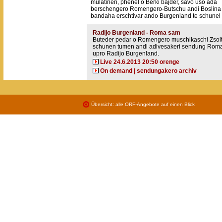
mulatinen, phenel o Berki bajder, savo uso ada
berschengero Romengero-Butschu andi Boslina
bandaha erschtivar ando Burgenland te schunel 
Radijo Burgenland - Roma sam
Buteder pedar o Romengero muschikaschi Zsolt
schunen tumen andi adivesakeri sendung Rom
upro Radijo Burgenland.
Live 24.6.2013 20:50 orenge
On demand | sendungakero archiv
Übersicht: alle ORF-Angebote auf einen Blick