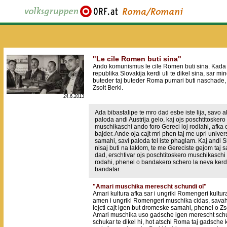
"Le cile Romen buti sina"
Ando komunismus le cile Romen buti sina. Kada 
republika Slovakija kerdi uli te dikel sina, sar mi
buteder taj buteder Roma pumari buti naschade,
Zsolt Berki.
24.6.2013
Ada bibastalipe te mro dad esbe iste lija, savo a
paloda andi Austrija gelo, kaj ojs poschtitoskero
muschikaschi ando foro Gereci loj rodlahi, afka 
bajder. Ande oja cajt mri phen taj me upri univers
samahi, savi paloda tel iste phaglam. Kaj andi S
nisaj buti na laklom, te me Gereciste gejom taj 
dad, erschtivar ojs poschtitoskero muschikaschi 
rodahi, phenel o bandakero schero la neva kerd
bandatar.
"Amari muschika merescht schundi ol"
Amari kultura afka sar i ungriki Romengeri kultura
amen i ungriki Romengeri muschika cidas, sava
lejcti cajt igen but dromeske samahi, phenel o Zso
Amari muschika uso gadsche igen merescht schun
schukar te dikel hi, hot atschi Roma taj gadsche