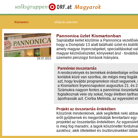
Kismarton
időjárás jelentés
Pannonica üzlet Kismartonban
Sajnálattal kellet közölnie a Pannonica vezetős
hogy a Domplatz 13 alatt található üzlet és kiállít
amely magyar ínyencségeket, specialitásokat va
magyar kézművészetet, könyveket árul - továbbá
üzemelni pénzügyi források hiányára.
29.07.2013
Pannóniai összetartás
A rendezvények és termékek érdekeltsége erős
korlátok közé van szorítva, de mégis meg fogják
azt, hogy további programokon részt vegyenek, 
a Kismartoni Ínyencnapokon augusztus 21. és 25
Számukra nagyon fontos a pannóniai összetartás
foglalkoznak vele oly sokat, hogy életben tartha
ápolhassák azt. Ciorba Melinda, az egyesület e
Projekt az összetartás érdekében
Köszönik mindenkinek, akik segítettek neki abba
erőt gyűjtsenek és megpróbálják fenntartani eg
projektet az összetartás érdekében. Az egyesüle
is meg fog maradni, a tagok köszönettel fordulna
azokhoz, akik ötletekkel és ösztönzésekkel látták 